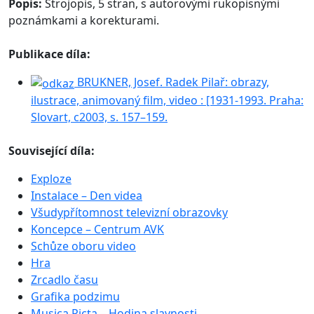
Popis:
Strojopis, 5 stran, s autorovými rukopisnými
poznámkami a korekturami.
Publikace díla:
BRUKNER, Josef. Radek Pilař: obrazy,
ilustrace, animovaný film, video : [1931-1993. Praha:
Slovart, c2003, s. 157–159.
Související díla:
Exploze
Instalace – Den videa
Všudypřítomnost televizní obrazovky
Koncepce – Centrum AVK
Schůze oboru video
Hra
Zrcadlo času
Grafika podzimu
Musica Picta – Hodina slavnosti