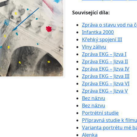
Související díla:
Zpráva o stavu vod na č
Infantka 2000
Křehký spojení III
Vlny zálivu
Zpráva EKG – Jizva I
Zpráva EKG – Jizva II
Zpráva EKG – Jizva IV
Zpráva EKG – Jizva III
Zpráva EKG – Jizva VI
Zpráva EKG – Jizva V
Bez názvu
Bez názvu
Portrétní studie
Přípravná studie k film
Varianta portrétu mé b
Alenka