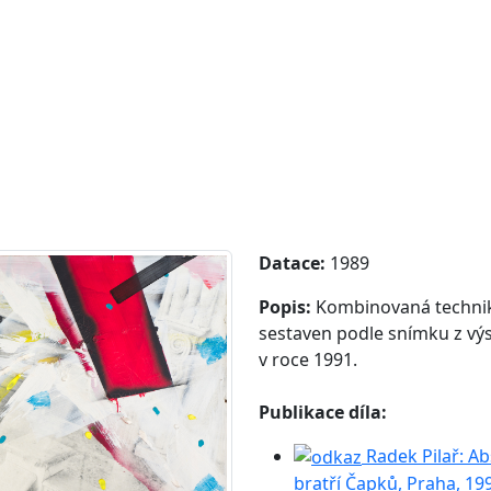
Datace:
1989
Popis:
Kombinovaná technika, 
sestaven podle snímku z výs
v roce 1991.
Publikace díla:
Radek Pilař: Ab
bratří Čapků, Praha, 19