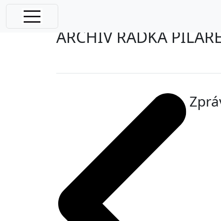
Radek Pilař
ARCHIV RADKA PILAŘ
Zpráv