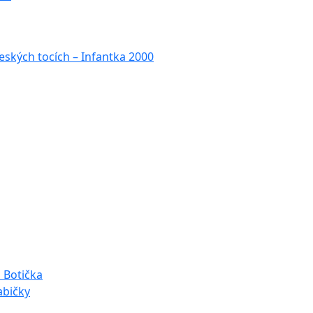
eských tocích – Infantka 2000
u Botička
abičky