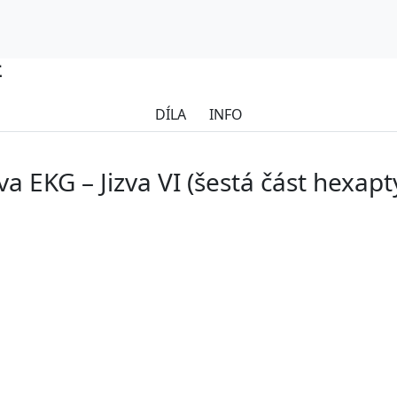
E
DÍLA
INFO
a EKG – Jizva VI (šestá část hexapt