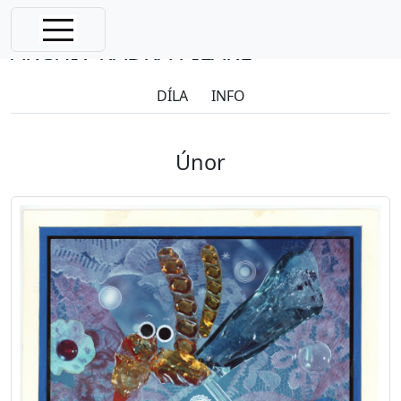
Radek Pilař
ARCHIV RADKA PILAŘE
DÍLA
INFO
Únor