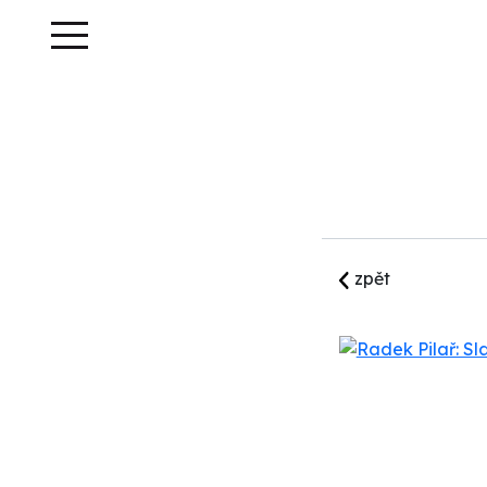
Radek
Pilař
zpět