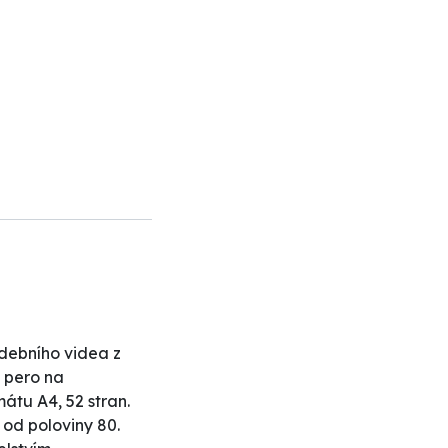
debního videa z
a pero na
átu A4, 52 stran.
 od poloviny 80.