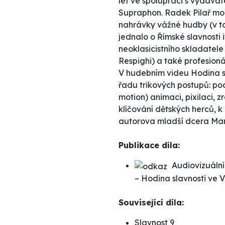
let ve spolupráci s vydavat
Supraphon. Radek Pilař mo
nahrávky vážné hudby (v t
jednalo o Římské slavnosti 
neoklasicistního skladatele
Respighi) a také profesioná
V hudebním videu Hodina sl
řadu trikových postupů: p
motion) animaci, pixilaci, 
klíčování dětských herců, k 
autorova mladší dcera Mar
Publikace díla:
Audiovizuální
– Hodina slavnosti ve 
Související díla:
Slavnost 9