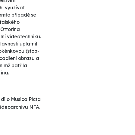
elstvím
hl využívat
omto případě se
italského
 Ottorina
lní videotechniku.
avnosti uplatnil
ookénkovou (stop-
zrcadlení obrazu a
nimž patřila
ina.
 dílo Musica Picta
Videoarchivu NFA.